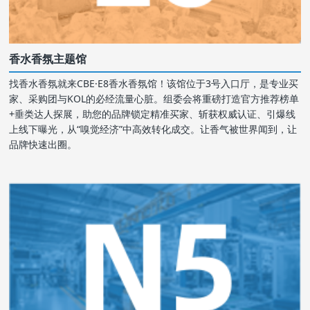
香水香氛主题馆
找香水香氛就来CBE·E8香水香氛馆！该馆位于3号入口厅，是专业买
家、采购团与KOL的必经流量心脏。组委会将重磅打造官方推荐榜单
+垂类达人探展，助您的品牌锁定精准买家、斩获权威认证、引爆线
上线下曝光，从“嗅觉经济”中高效转化成交。让香气被世界闻到，让
品牌快速出圈。