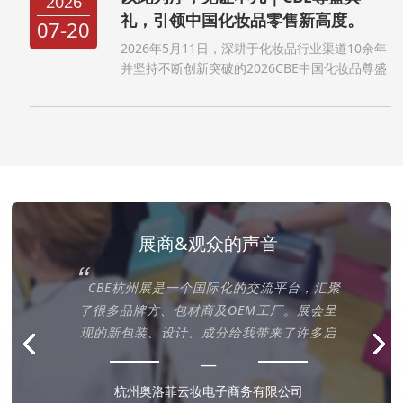
2026
礼，引领中国化妆品零售新高度。
07-20
2026年5月11日，深耕于化妆品行业渠道10余年
并坚持不断创新突破的2026CBE中国化妆品尊盛
之夜在上海浦东嘉里大酒店成功举办。2026CBE
中国化妆品尊盛之夜颁奖盛典作为一个创办10余
年的商业社交盛宴，不仅汇聚全国31个省市及自
治区的...
展商&观众的声音
“
的露
CBE杭州展是一个国际化的交流平台，汇聚
获
了很多品牌方、包材商及OEM工厂。展会呈
略
现的新包装、设计、成分给我带来了许多启
”
”
。
发。
—
杭州奥洛菲云妆电子商务有限公司