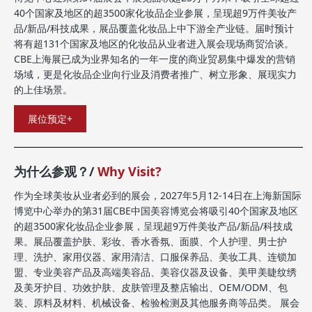
40个国家及地区的超3500家化妆品企业参展，呈现超9万件美妆产
品/新品/科技成果，展品覆盖化妆品上中下游全产业链。届时预计
将有超131个国家及地区的化妆品从业者进入展会现场商贸洽谈。
CBE上海展已成为业界知名的一年一度的商业贸易集中爆发的营销
场域，更是化妆品企业向行业及消费者推广、树立形象、展现实力
的上佳场景。
展位预定+
为什么参观？/
Why Visit?
作为全球美妆从业者必到的展会，2027年5月12-14日在上海新国际
博览中心举办的第31届CBE中国美容博览会将吸引40个国家及地区
的超3500家化妆品企业参展，呈现超9万件美妆产品/新品/科技成
果。展品覆盖护肤、彩妆、香水香氛、面膜、个人护理、男士护
理、洗护、家用仪器、家用清洁、口服保养品、美妆工具、连锁加
盟、专业美容产品及高端美容品、美容仪器及设备、美甲美睫纹绣
及美牙护目、功效护肤、皮肤管理及整店输出、OEM/ODM、包
装、原料及材料、机械设备、检验检测及其他服务商等品类。 展会