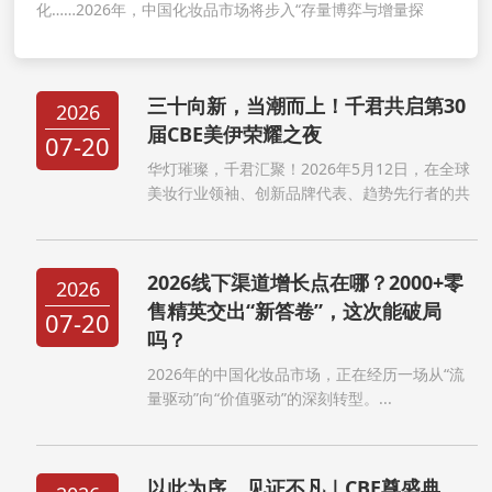
化……2026年，中国化妆品市场将步入“存量博弈与增量探
索”并行的关键阶段...
三十向新，当潮而上！千君共启第30
2026
届CBE美伊荣耀之夜
07-20
华灯璀璨，千君汇聚！2026年5月12日，在全球
美妆行业领袖、创新品牌代表、趋势先行者的共
同见证下，第30届CBE中国美容博览会荣耀之夜
暨2026全球新品盛典盛大启幕。这不仅是一场致
敬过往的庆典，更是一次以“三十向新”之姿，开
2026线下渠道增长点在哪？2000+零
2026
启美妆下一个黄...
售精英交出“新答卷”，这次能破局
07-20
吗？
2026年的中国化妆品市场，正在经历一场从“流
量驱动”向“价值驱动”的深刻转型。...
以此为序，见证不凡｜CBE尊盛典