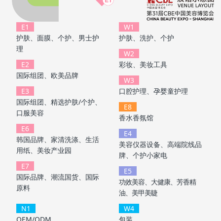
E1
W1
护肤、面膜、个护、男士护
护肤、洗护、个护
理
W2
E2
彩妆、美妆工具
国际组团、欧美品牌
W3
E3
口腔护理、孕婴童护理
国际组团、精选护肤/个护、
E8
口服美容
香水香氛馆
E6
E4
韩国品牌、家清洗涤、生活
美容仪器设备、高端院线品
用纸、美妆产业园
牌、个护小家电
E7
E5
国际品牌、潮流国货、国际
功效美容、大健康、芳香精
原料
油、美甲美睫
N1
W4
OEM/ODM
包装