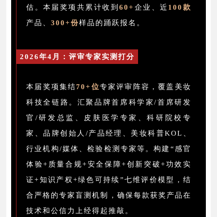
估。本届奖项共累计收到
60+
企业、近
100款
产品、
300+
份
样品的踊跃报名。
2026年4月：评审专家实测打分
本届奖项集结
70+位
专家评审阵容，覆盖美妆
科技全链路。汇聚品牌首席科学家/首席研发
官/研发总监、皮肤医学专家、科研院校专
家、品牌创始人/产品经理、美妆科普KOL、
行业机构/媒体、检验检测专家等。构建“感官
体验+质量合规+安全保障+创新突破+功效实
证+知识产权+绿色可持续”七维评价模型，结
合严格的专家盲测机制，确保每款获奖产品在
技术和公信力上经得起推敲。