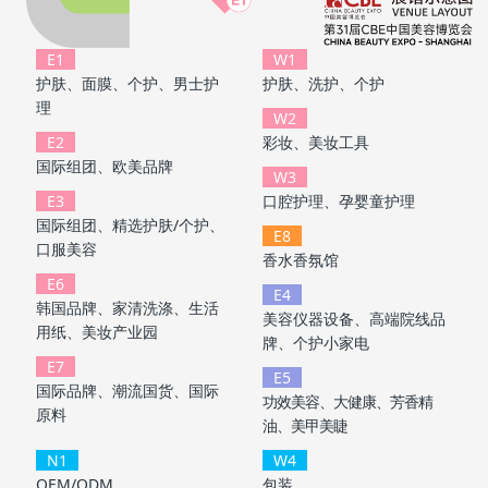
E1
W1
护肤、面膜、个护、男士护
护肤、洗护、个护
理
W2
E2
彩妆、美妆工具
国际组团、欧美品牌
W3
E3
口腔护理、孕婴童护理
国际组团、精选护肤/个护、
E8
口服美容
香水香氛馆
E6
E4
韩国品牌、家清洗涤、生活
美容仪器设备、高端院线品
用纸、美妆产业园
牌、个护小家电
E7
E5
国际品牌、潮流国货、国际
功效美容、大健康、芳香精
原料
油、美甲美睫
N1
W4
OEM/ODM
包装