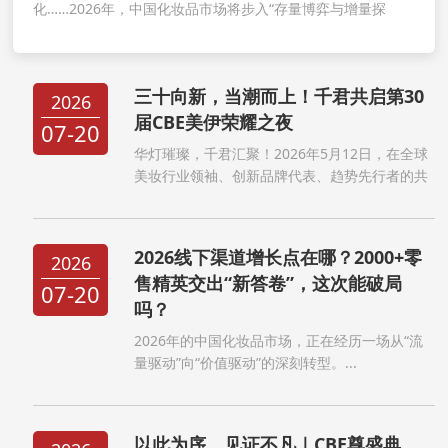
化……2026年，中国化妆品市场将步入“存量博弈与增量探
索”并行的关键阶段...
三十向新，当潮而上！千君共启第30
2026
届CBE美伊荣耀之夜
07-20
华灯璀璨，千君汇聚！2026年5月12日，在全球
美妆行业领袖、创新品牌代表、趋势先行者的共
同见证下，第30届CBE中国美容博览会荣耀之夜
暨2026全球新品盛典盛大启幕。这不仅是一场致
敬过往的庆典，更是一次以“三十向新”之姿，开
2026线下渠道增长点在哪？2000+零
2026
启美妆下一个黄...
售精英交出“新答卷”，这次能破局
07-20
吗？
2026年的中国化妆品市场，正在经历一场从“流
量驱动”向“价值驱动”的深刻转型。...
以此为序，见证不凡｜CBE尊盛典