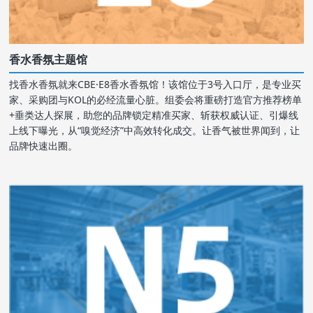
香水香氛主题馆
找香水香氛就来CBE·E8香水香氛馆！该馆位于3号入口厅，是专业买
家、采购团与KOL的必经流量心脏。组委会将重磅打造官方推荐榜单
+垂类达人探展，助您的品牌锁定精准买家、斩获权威认证、引爆线
上线下曝光，从“嗅觉经济”中高效转化成交。让香气被世界闻到，让
品牌快速出圈。