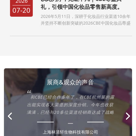
2026
礼，引领中国化妆品零售新高度。
07-20
2026年5月11日，深耕于化妆品行业渠道10余年
并坚持不断创新突破的2026CBE中国化妆品尊盛
之夜在上海浦东嘉里大酒店成功举办。2026CBE
中国化妆品尊盛之夜颁奖盛典作为一个创办10余
年的商业社交盛宴，不仅汇聚全国31个省市及自
治区的...
展商&观众的声音
“
的露
CBE杭州展是一个国际化的交流平台，汇聚
获
了很多品牌方、包材商及OEM工厂。展会呈
略
现的新包装、设计、成分给我带来了许多启
”
”
。
发。
—
杭州奥洛菲云妆电子商务有限公司