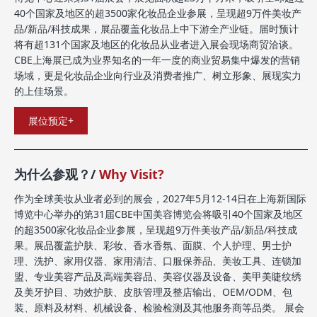
40个国家及地区的超3500家化妆品企业参展，呈现超9万件美妆产
品/新品/科技成果，展品覆盖化妆品上中下游全产业链。届时预计
将有超131个国家及地区的化妆品从业者进入展会现场商贸洽谈。
CBE上海展已成为业界知名的一年一度的商业贸易集中爆发的营销
场域，更是化妆品企业向行业及消费者推广、树立形象、展现实力
的上佳场景。
展位预定+
为什么参观？/
Why Visit?
作为全球美妆从业者必到的展会，2027年5月12-14日在上海新国际
博览中心举办的第31届CBE中国美容博览会将吸引40个国家及地区
的超3500家化妆品企业参展，呈现超9万件美妆产品/新品/科技成
果。展品覆盖护肤、彩妆、香水香氛、面膜、个人护理、男士护
理、洗护、家用仪器、家用清洁、口服保养品、美妆工具、连锁加
盟、专业美容产品及高端美容品、美容仪器及设备、美甲美睫纹绣
及美牙护目、功效护肤、皮肤管理及整店输出、OEM/ODM、包
装、原料及材料、机械设备、检验检测及其他服务商等品类。 展会