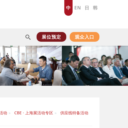
中
EN
日
韩
展位预定
观众入口
活动
CBE · 上海展活动专区
供应线特备活动