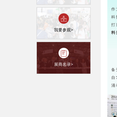
作
科
打
我要参观>
料
展商名录>
备
自
涌