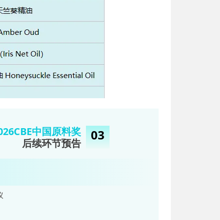
02
6CBE中国原料
奖
03
后续环节预告
议