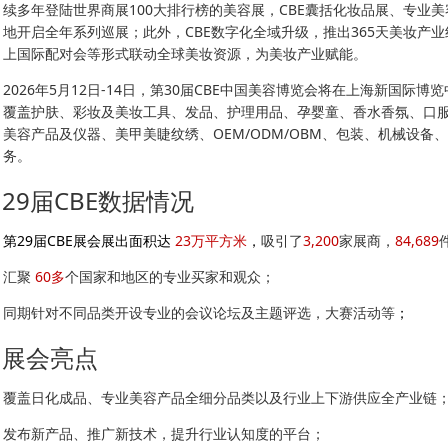
续多年登陆世界商展100大排行榜的美容展，CBE囊括化妆品展、专业美容
地开启全年系列巡展；此外，CBE数字化全域升级，推出365天美妆产
上国际配对会等形式联动全球美妆资源，为美妆产业赋能。
2026年5月12日-14日，第30届CBE中国美容博览会将在上海新国际博
覆盖护肤、彩妆及美妆工具、发品、护理用品、孕婴童、香水香氛、口
美容产品及仪器、美甲美睫纹绣、OEM/ODM/OBM、包装、机械设
务。
29
届CBE数据情况
第29届CBE展会展出面积达
23万平方米
，
吸引了
3,200
家展商，
84,689
汇聚
60多
个国家和地区的专业买家和观众；
同期针对不同品类开设专业的会议论坛及主题评选，大赛活动等
；
展会亮点
覆盖日化成品、专业美容产品全细分品类以及行业上下游供应全产业链
发布新产品、推广新技术，提升行业认知度的平台；