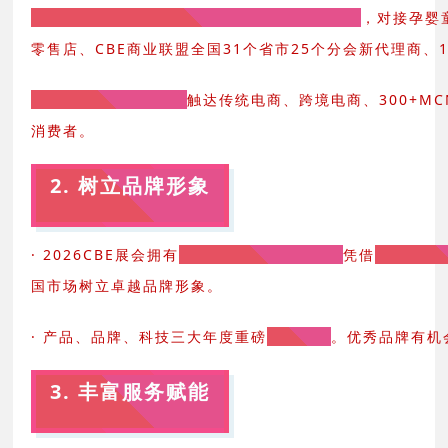
· 53万+日化专业买家，线下渠道全面深度覆盖
，对接孕婴
零售店、CBE商业联盟全国31个省市25个分会新代理商、
· 线上渠道多元覆盖，
触达传统电商、跨境电商、300+MCN
消费者。
2. 树立品牌形象
· 2026CBE展会拥有
超20万平米展览面积，
凭借
近三十年
国市场树立卓越品牌形象。
· 产品、品牌、科技三大年度重磅
奖项发布
。优秀品牌有机
3. 丰富服务赋能