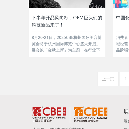
下半年开品风向标，OEM巨头们的
中国
科技新品来了！
8月20-21日，2025CBE杭州国际美容博
消费者
览会将于杭州国际博览中心盛大开启。
域经营
展会以「金秋上新」为主题，在行业下
品牌强
半年上新及采购季时节，以新产品、新
妆行业
原料、新场景，创新引领行业新趋势、
大会作
新潮流。2025年美妆科技迎来产品突
渠道和
破！ 从生物工程驱动的细胞级修护，到
售业态
上一页
1
突破透皮瓶颈的超渗透递送系统；从多
代。...
维度抗衰矩阵...
展
展