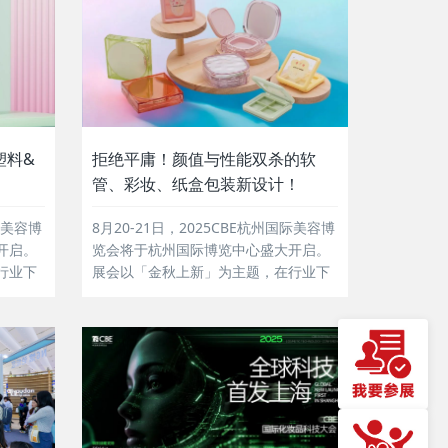
塑料&
拒绝平庸！颜值与性能双杀的软
管、彩妆、纸盒包装新设计！
际美容博
8月20-21日，2025CBE杭州国际美容博
开启。
览会将于杭州国际博览中心盛大开启。
行业下
展会以「金秋上新」为主题，在行业下
品、新
半年上新及采购季时节，以新产品、新
趋势、
原料、新场景，创新引领行业新趋势、
量化、
新潮流。当前越来越多颜值“新奇有
率与供
趣”、体验“丝滑便捷”的化妆品产品包
礼赠热
装，成为年轻消费者表达“精神状态”和
产生“情感认同...