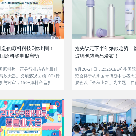
6让您的原料科技C位出圈！
抢先锁定下半年爆款趋势！
中国原料奖申报启动
玻璃包装新品发布！
中国原料奖」正是行业趋势的最佳
8月20-21日，2025CBE杭州国
与放大器。奖项盛况回顾100+行
览会将于杭州国际博览中心盛大
参与评审，150+原料产品参
展会以「金秋上新」为主题，在
半年上新及采购季时节，以新产
原料、新场景，创新引领行业新
新潮流。化妆品包装正向减塑轻
功能性与使用体验升级、成本效
应链优化等方向进阶；银发经济
潮下，玻璃包装也...