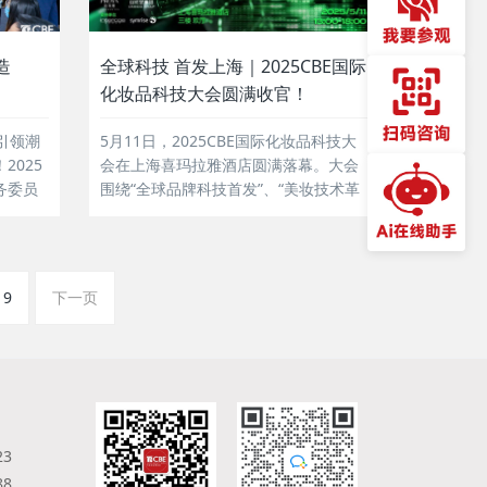
造
全球科技 首发上海｜2025CBE国际
化妆品科技大会圆满收官！
引领潮
5月11日，2025CBE国际化妆品科技大
2025
会在上海喜玛拉雅酒店圆满落幕。大会
务委员
围绕“全球品牌科技首发”、“美妆技术革
览会在
新与落地”、“趋势前瞻与科学传播”三大
关键词，演绎【全球科技，首发上
海”为核
海】！本次科技大会，珀莱雅、自然
科技、
堂、LG、巨子生物等来自全球美妆品牌
19
下一页
出发，
分享了前沿科技研究成果，并重磅首发
新品，共同展望全...
23
88