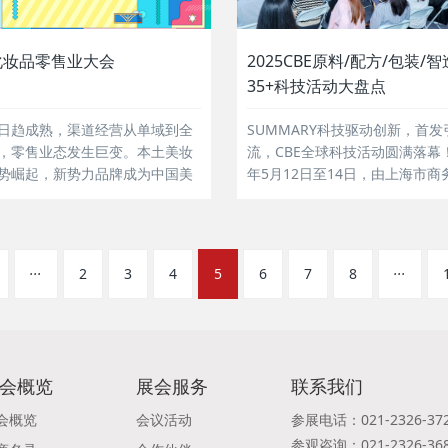
化妆品零售业大会
2025CBE原料/配方/包装/智
35+科技活动大盘点
日趋成熟，渠道经营从单域到全
SUMMARY科技驱动创新，首发
，零售业态发生巨变。本土美妆
流，CBE全球科技活动圆满落幕！
势崛起，新势力品牌成为中国美
年5月12日至14日，由上海市商
的重要部分。 中国化妆品零售业
会指导的第29届CBE中国美容博
为行业金钥匙，2025年将聚焦CS
上海新国际博览中心成功举办。
新势力品牌的互为赋能，剖析零
2025CBE以“全球科技，首发上
新变化，助力行业迈进零售新时
心主题，从四大科技板块：原料
...
...
2
3
4
5
6
7
8
配方科技、包装科技与智造科技
推出35...
会概览
展会服务
联系我们
会概览
会议活动
参展电话：021-2326-37
参观咨询：021-2326-36