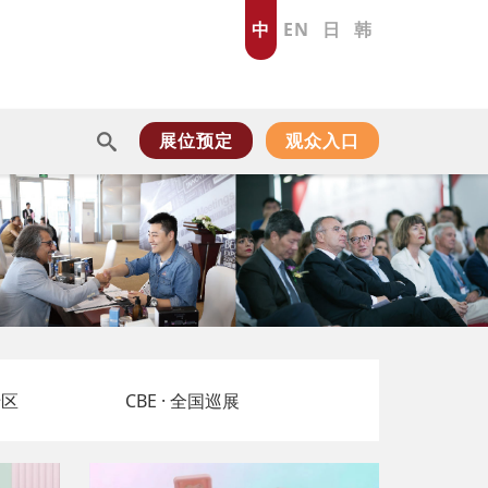
中
EN
日
韩
展位预定
观众入口
专区
CBE · 全国巡展