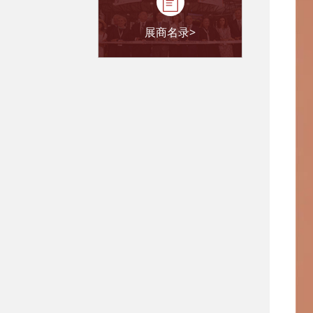
展商名录>