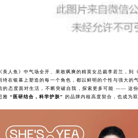
《美人鱼》中气场全开、果敢飒爽的精英女总裁李若兰，到
雨绮在银幕上塑造的每一个角色，都以鲜明的个性与强大的
信的态度面对生活，不断突破自我，探索更多可能 —— 这
思雅
“医研结合，科学护肤”
的品牌内核高度契合，也成为双