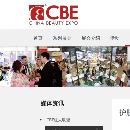
首页
系列展会
展会介绍
活动
媒体资讯
护
CBE红人联盟