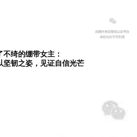
了不绮的绷带女主：
以坚韧之姿，见证自信光芒