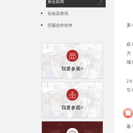
展会新闻
化妆品资讯
历届合作伙伴
美
在
力
域
我要参展>
2
引
我要参观>
基