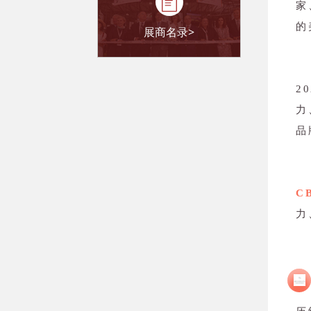
家
的
展商名录>
2
力
品
C
力