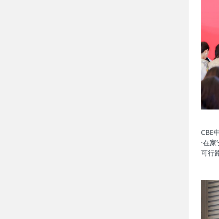
CB
·在
可行