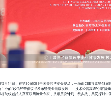
26年5月14日，在第30届CBE中国美容博览会现场，一场由CBE特邀第
合主办的“诚信经营倡议书发布暨美业健康发展——技术经营高峰论坛”隆
标杆院线创始人及互联网流量专家，从顶层设计到一线实战，共同探讨中