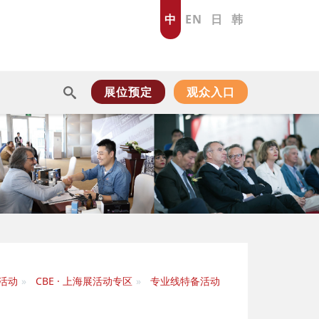
中
EN
日
韩
展位预定
观众入口
活动
CBE · 上海展活动专区
专业线特备活动