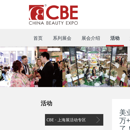
首页
系列展会
展会介绍
活动
活动
美
万
CBE · 上海展活动专区
了