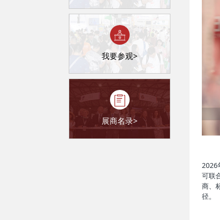
我要参观>
展商名录>
20
可联
商、
径。