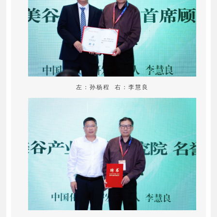
左：孙杨程 右：李慧良