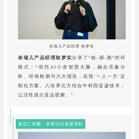
奈瑞儿产品经理 耿梦实
奈瑞儿产品经理耿梦实
分享了“检-调-测”闭环
模式：“依托AI小奈智慧大脑，融合舌象分
析、经络检测与六大报告，实现‘一人一方’定
制化方案。八珍养元方结合中科院促渗技术，
让活性成分直达脏腑。”
薏苡仁发酵：多靶点抗衰新原料