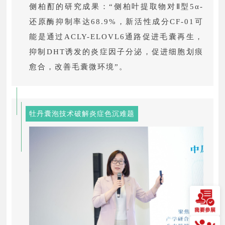
侧柏酊的研究成果：“侧柏叶提取物对Ⅱ型5α-
还原酶抑制率达68.9%，新活性成分CF-01可
能是通过ACLY-ELOVL6通路促进毛囊再生，
抑制DHT诱发的炎症因子分泌，促进细胞划痕
愈合，改善毛囊微环境”。
牡丹囊泡技术破解炎症色沉难题