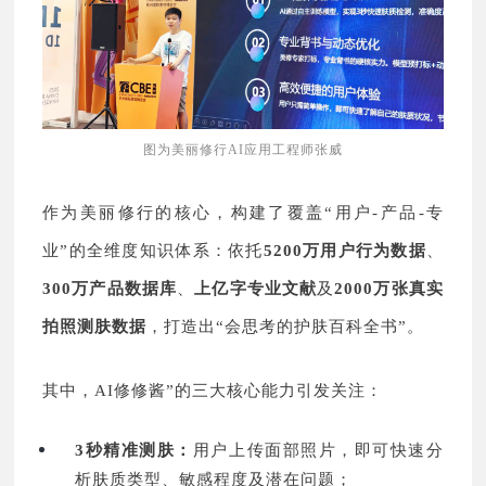
图为美丽修行AI应用工程师张威
作为美丽修行的核心，构建了覆盖“用户-产品-专
业”的全维度知识体系：依托
5200万用户行为数据
、
300万产品数据库
、
上亿字专业文献
及
2000万张真实
拍照测肤数据
，打造出
“会思考的护肤百科全
书”。
其中，AI修修酱”的三大核心能力引发关注：
3秒精准测肤：
用户上传面部照片，即可快速分
析肤质类型、敏感程度及潜在问题；