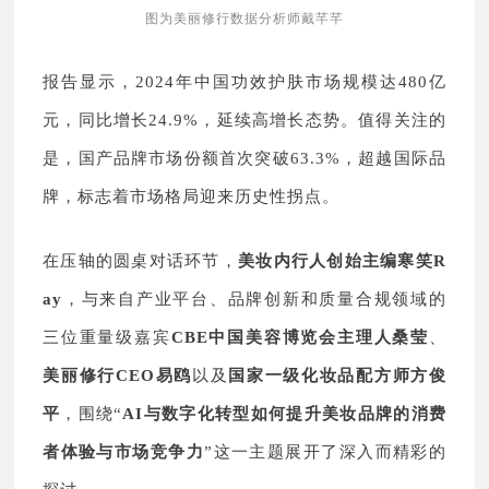
图为美丽修行数据分析师戴芊芊
报告显示，2024年中国功效护肤市场规模达480亿
元，同比增长24.9%，延续高增长态势。值得关注的
是，国产品牌市场份额首次突破63.3%，超越国际品
牌，标志着市场格局迎来历史性拐点。
在压轴的圆桌对话环节，
美妆内行人创始主编寒笑R
ay
，与来自产业平台、品牌创新和质量合规领域的
三位重量级嘉宾
CBE中国美容博览会主理人桑莹
、
美丽修行CEO易鸥
以及
国家一级化妆品配方师方俊
平
，围绕“
AI
与数字化转型如何提升美妆品牌的消费
者体验与市场竞争力
”这一主题展开了深入而精彩的