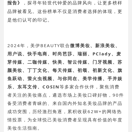
报告》
，探寻年轻世代钟爱的品牌风向，让更多榜样
品牌被看见。这份榜单不仅是消费者选择的体现，更
是他们认可的印记。
2024年，美伊BEAUTY联合
微博美妆、新浪美妆、
用户说、快手电商、时尚芭莎、瑞丽、PClady、麦
芽传媒、二咖传媒、快美、智云传媒、门牙视频、苏
颜美妆、丁丁文化、每天传媒、初颂、初新文化、旗
鱼跃动、萤火虫视频、与你同在、美学传播、手并娱
乐、东耳文传、COSIN
等多家合作伙伴，聚焦消费
者关注的美妆痛点，遴选市场上美妆口碑好物，90件
备受消费者青睐的、来自国内外知名美妆品牌的产品
成功突围，历经激烈角逐，累积收获62W+的网络热
情投票，为全球悦己美妆消费者呈现具有价值的年度
美妆生活指南。