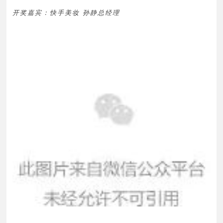
开奖嘉宾：快手美妆 孙静总经理