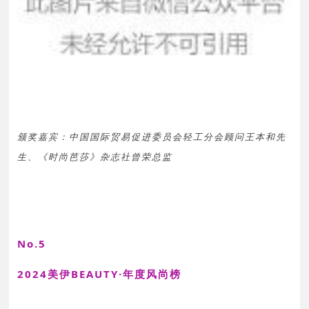
颁奖嘉宾：中国国际贸易促进委员会轻工分会顾问王本和先
生、《时尚芭莎》杂志社曾荣总监
No.5
2024美伊BEAUTY·年度风尚榜