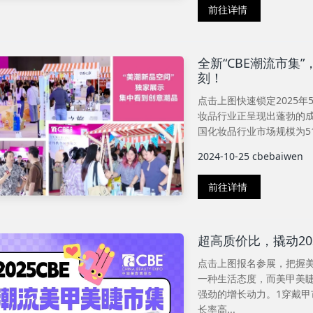
前往详情
全新“CBE潮流市集
刻！
点击上图快速锁定2025年5
妆品行业正呈现出蓬勃的成
国化妆品行业市场规模为516
2024-10-25
cbebaiwen
前往详情
超高质价比，撬动20
点击上图报名参展，把握
一种生活态度，而美甲美
强劲的增长动力。1穿戴甲市
长率高...