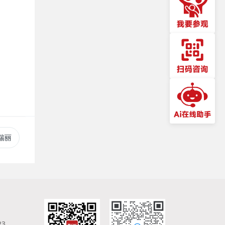
 瑞丽
23