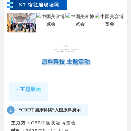
广州化式源生物科技有限公司
N7 馆往届现场照
广州市绿香岛日用品有限公司
郑州源创基因科技有限公司
斯坦德科创医药科技（青岛）有限公司
北京正智远东化工信息咨询有限公司
河南馥也芳香植物有限责任公司
颇黎芳香医药科技（上海）有限公司
上海梵迹电子商务有限公司
苏州派洛普实验室系统工程有限公司
深圳荣格广告有限公司
N6 N7
中检科健（天津）检验检测有限责任公司
苏州志恒生物科技有限公司
原料科技 主题活动
花无边生物科技(上海)有限公司
雅琪实业（上海）有限公司
必维申美商品检测（上海）有限公司
广州科思生物科技有限公司
谱尼测试集团上海有限公司
- 主题展示
青蓝紫（杭州）进出口有限公司
苏州熠品质量技术服务有限公司
“CBE中国原料奖”入围原料展示
1
广州泰乐化工科技有限公司
丽水美学生物科技有限公司
主办方：
CBE中国美容博览会
上海香料研究所有限公司
时间：
2025年5月12-14日