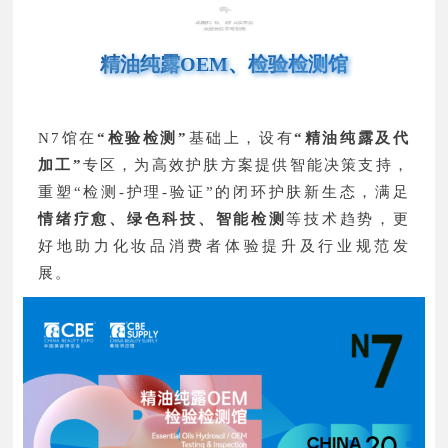
N7
湖南利尔康生物股份有限公司
奇华顿日用香精香料（上海）有限公司
精油纯露OEM、检验检测馆
上海亨安化工有限公司
山东济肽生物科技有限公司
浙江天植元生物科技有限公司
N7馆在
“检验检测”
基础上，设有
“精油纯露及代
广东日油科技有限公司
加工”
专区，为高效护肤方案提供智能决策支持，
广州市威柯化工有限公司
重塑“检测-护理-验证”的闭环护肤新生态，满足
青岛中科蓝智生物科技发展有限公司
情绪疗愈、绿色科技、智能检测
等技术趋势，更
南京斯拜科生物科技股份有限公司
好地助力化妆品消费者体验提升及行业规范发
广州菲诗新材料有限公司
展。
浙江熙正霖生物科技有限公司
广州浩泰生物科技有限公司
昆山奥都维尔科技有限公司
山东润涵生物科技有限公司
杭州隐山馥文化传播有限公司
厦门迈麟蓝锐生物科技有限公司