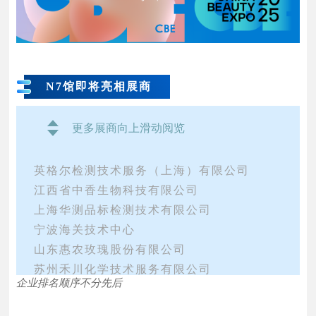
上海伟帝希商贸有限公司
宁德高大生态农业开发有限公司
云南悦馨香料科技有限公司
杭州希科检测技术有限公司
杭州孚博科技有限公司
N7馆即将亮相展商
杭州唯铂莱生物科技有限公司
力美达（广州）化工贸易有限公司
更多展商向上滑动阅览
深圳市健元医药科技有限公司
河南锦润丽化工产品有限公司
英格尔检测技术服务（上海）有限公司
悠立朴华化学（苏州）有限公司
江西省中香生物科技有限公司
江苏金普诺安生物科技股份有限公司
上海华测品标检测技术有限公司
鎏年（山东）生物科技有限公司
希施生物科技（上海）有限公司
宁波海关技术中心
广州瑞美实业有限公司
山东惠农玫瑰股份有限公司
安徽幸福益生再生医学科技有限公司
苏州禾川化学技术服务有限公司
企业排名顺序不分先后
余姚莱孚斯本健康科技有限公司
灏图科技（上海）有限公司
北京崇珍科贸有限公司
上海肤焕科技有限公司